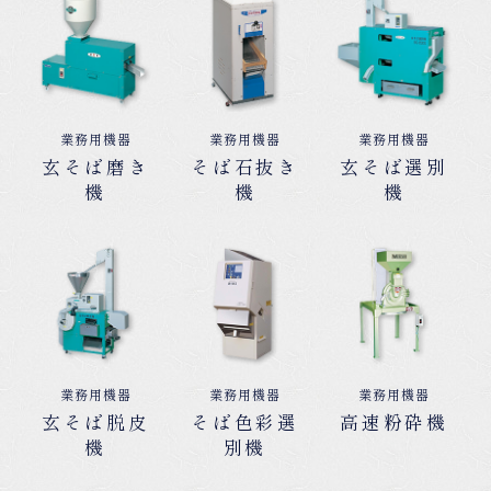
業務用機器
業務用機器
業務用機器
玄そば磨き
そば石抜き
玄そば選別
機
機
機
業務用機器
業務用機器
業務用機器
玄そば脱皮
そば色彩選
高速粉砕機
機
別機