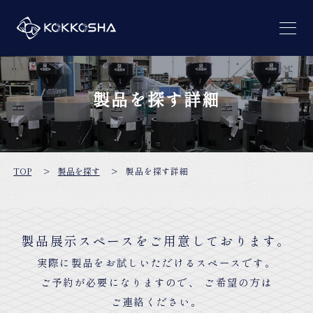
國光社の
想い
製品を探す詳細
國光社に
ついて
製品を探す
TOP
製品を探す
製品を探す詳細
そば粉・むき実販売
製品展示スペースをご用意しております。
お客様の声
実際に製品をお試しいただけるスペースです。
ご予約が必要になりますので、 ご希望の方は
導入店舗様
一覧
ご連絡ください。